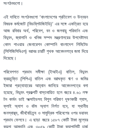
সংগঠনগুলো।
এই দাবিতে সংগঠনগুলো ‘বাংলাদেশের প্রতিবেশ ও উন্নয়ন 
বিষয়ক কর্মজোট (বিডব্লিউজিইডি)’ এর সঙ্গে একত্রিত হয়ে 
আজ রবিবার অর্থ, পরিবেশ, বন ও জলবায়ু পরিবর্তন এবং 
বিদ্যুৎ, জ্বালানি ও খনিজ সম্পদ মন্ত্রণালয়ের উপদেষ্টাসহ 
কোল পাওয়ার জেনারেশন কোম্পানি বাংলাদেশ লিমিটেড 
(সিপিজিসিবিএল) বরাবর চারটি পৃথক আবেদনপত্র জমা দিয়ে 
দিয়েছে।
পরিবেশগত প্রভাব সমীক্ষা (ইআইএ) বাতিল, বিদ্যুৎ 
ক্রয়চুক্তি (পিপিএ) বাতিল এবং বরাদ্দকৃত ঋণ ও জমির 
ইজারা প্রত্যাহারের আহ্বান জানিয়ে আবেদনপত্রে বলা 
হয়েছে, বিদ্যুৎ প্রকল্পটি বাস্তবায়িত হলে বছরে ৪.৬১ লক্ষ 
টন কার্বন ডাই অক্সাইডসহ বিপুল পরিমাণ দূষণকারী গ্যাস, 
ফ্লাই অ্যাশ ও বটম অ্যাশ নির্গত হবে, যা স্থানীয় 
জনস্বাস্থ্য, জীববৈচিত্র্য ও সামুদ্রিক পরিবেশের ওপর ভয়াবহ 
প্রভাব ফেলবে। এ ছাড়া বছরে ১৫৮৭ কোটি টাকা মূল্যের 
কয়লা আমদানি এবং ৩০৫৯ কোটি টাকা ক্যাপাসিটি চার্জ 