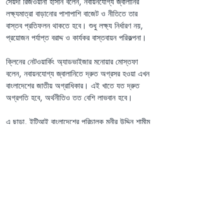
সৈয়দা রিজওয়ানা হাসান বলেন, নবায়নযোগ্য জ্বালানির 
লক্ষ্যমাত্রা বাড়ানোর পাশাপাশি বাজেট ও নীতিতে তার 
বাস্তব প্রতিফলন থাকতে হবে। শুধু লক্ষ্য নির্ধারণ নয়, 
প্রয়োজন পর্যাপ্ত বরাদ্দ ও কার্যকর বাস্তবায়ন পরিকল্পনা।
ক্লিনের নেটওয়ার্কিং অ্যাডভাইজার মনোয়ার মোস্তফা 
বলেন, নবায়নযোগ্য জ্বালানিতে দ্রুত অগ্রসর হওয়া এখন 
বাংলাদেশের জাতীয় অগ্রাধিকার। এই খাতে যত দ্রুত 
অগ্রগতি হবে, অর্থনীতিও তত বেশি লাভবান হবে।
এ ছাড়া, ইটিআই বাংলাদেশের পরিচালক মুনীর উদ্দিন শামীম 
বলেন, একটি বাজেট তখনই অন্তর্ভুক্তিমূলক হয়, যখন তা 
সবার জন্য সমান সুযোগ নিশ্চিত করে। বৈষম্য রেখে সবুজ 
জ্বালানিতে রূপান্তর সম্ভব নয়।
জলবায়ু কর্মী ফারাহ আনজুম বলেন, বাজেট বিশ্লেষণ করলে 
দেখা যায় জ্বালানি খাতে মোট বরাদ্দের প্রায় ৯৮ শতাংশই 
জীবাশ্ম জ্বালানিতে যাচ্ছে। ফলে নীতিগত অবস্থান ও 
বাস্তব বিনিয়োগের মধ্যে সামঞ্জস্য রয়েছে কি না, সেই 