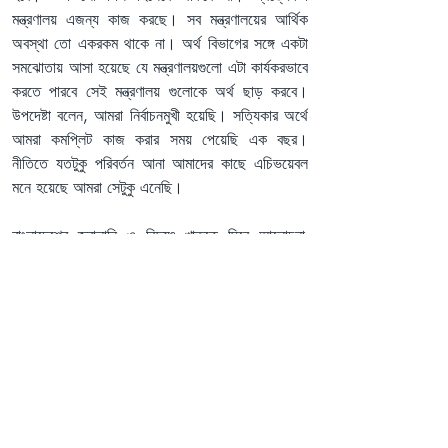
মন্ত্রণালয় এজন্য কাজ করছে। সব মন্ত্রণালয়ের আর্থিক 
অবস্থা তো একরকম থাকে না। অর্থ বিভাগের সঙ্গে একটা 
সমঝোতায় আসা হয়েছে যে মন্ত্রণালয়গুলো এটা কার্যকরভাবে 
করতে পারবে সেই মন্ত্রণালয় গুলোকে অর্থ ছাড় করবে। 
উপদেষ্টা বলেন, আমরা নির্বাচনমুখী হয়েছি। সত্যিকার অর্থে 
আমরা কমপ্লিট কাজ করার সময় পেয়েছি এক বছর। 
নীতিতে যতটুকু পরিবর্তন আনা আমাদের কাছে এচিভয়েবল 
মনে হয়েছে আমরা সেটুকু এনেছি।
বাংলাদেশের জ্বালানি ও বিদ্যুৎ খাতকে ঘিরে আলোচনা-
পর্যালোচনার তৃতীয় বারের মতো বাংলাদেশ এনার্জি কনফারেন্স 
২০২৫ শুরু হয়েছে। এ বছর বাংলাদেশ ওয়ার্কিং গ্রুপ অন 
ইকোলজি অ্যান্ড ডেভেলপমেন্ট (বিডাব্লিউজিইডি) এই 
কনফারেন্সটির আয়োজন করছে। এছাড়া সহ-আয়োজক 
হিসেবে থাকছে জলবায়ু ও জ্বালানি–সংশ্লিষ্ট এনজিও, 
দ্বিপাক্ষিক সহযোগী প্রতিষ্ঠান, নবায়নযোগ্য জ্বালানি-
প্রচারক সংগঠন, গণমাধ্যম এবং সিভিল সোসাইটি 
সংগঠনসমূহ।