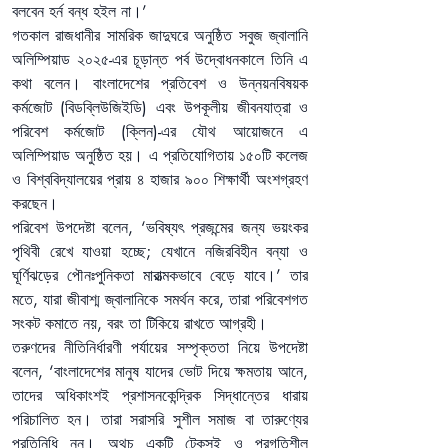
বলবেন হর্ন বন্ধ হইল না।’
গতকাল রাজধানীর সামরিক জাদুঘরে অনুষ্ঠিত সবুজ জ্বালানি 
অলিম্পিয়াড ২০২৫-এর চূড়ান্ত পর্ব উদ্বোধনকালে তিনি এ 
কথা বলেন। বাংলাদেশের প্রতিবেশ ও উন্নয়নবিষয়ক 
কর্মজোট (বিডব্লিউজিইডি) এবং উপকূলীয় জীবনযাত্রা ও 
পরিবেশ কর্মজোট (ক্লিন)-এর যৌথ আয়োজনে এ 
অলিম্পিয়াড অনুষ্ঠিত হয়। এ প্রতিযোগিতায় ১৫০টি কলেজ 
ও বিশ্ববিদ্যালয়ের প্রায় ৪ হাজার ৯০০ শিক্ষার্থী অংশগ্রহণ 
করছেন।
পরিবেশ উপদেষ্টা বলেন, ‘ভবিষ্যৎ প্রজন্মের জন্য ভয়ংকর 
পৃথিবী রেখে যাওয়া হচ্ছে; যেখানে নজিরবিহীন বন্যা ও 
ঘূর্ণিঝড়ের পৌনঃপুনিকতা মারাত্মকভাবে বেড়ে যাবে।’ তার 
মতে, যারা জীবাশ্ম জ্বালানিকে সমর্থন করে, তারা পরিবেশগত 
সংকট কমাতে নয়, বরং তা টিকিয়ে রাখতে আগ্রহী।
তরুণদের নীতিনির্ধারণী পর্যায়ের সম্পৃক্ততা নিয়ে উপদেষ্টা 
বলেন, ‘বাংলাদেশের মানুষ যাদের ভোট দিয়ে ক্ষমতায় আনে, 
তাদের অধিকাংশই প্রশাসনকেন্দ্রিক সিদ্ধান্তের ধারায় 
পরিচালিত হন। তারা সরাসরি সুশীল সমাজ বা তারুণ্যের 
প্রতিনিধি নন। অথচ একটি টেকসই ও প্রগতিশীল 