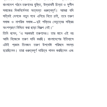
বাংলাদেশ গঠনে তরুণদের যুক্তি, উদ্ভাবনী চিন্তা ও সুশীল 
সমাজের দিকনির্দেশনা অত্যন্ত গুরুত্বপূর্ণ। আমরা যদি 
সত্যিই দেশকে নতুন পথে এগিয়ে নিতে চাই, তবে তরুণ 
সমাজ ও নাগরিক সমাজ—দুই শক্তির নেতৃত্বের সক্রিয় 
অংশগ্রহণ নিশ্চিত করা ছাড়া বিকল্প নেই।’
তিনি বলেন, ‘এ সরকারই তরুণদের। তার মানে এই নয় 
আমি নিজেকে তরুণ দাবি করছি। বাংলাদেশের ইতিহাসে 
এটাই প্রথম তিনজন তরুণ উপদেষ্টা পরিষদে সদস্য 
হয়েছিলেন। তারা গুরুত্বপূর্ণ দায়িত্ব পালন করছিলেন এবং 
করছেন।’
রিজওয়ানা হাসান বলেন, ‘মাত্র সাত মাসে বিদ্যুৎ খাতে 
বৈদেশিক ঋণ ৩ দশমিক ২ বিলিয়ন থেকে ৮০০ মিলিয়ন 
ডলারে নেমে আসা একটি স্পষ্ট বার্তা যে পরিবর্তন সম্ভব, 
যদি রাজনৈতিক সদিচ্ছা থাকে।’
অনুষ্ঠানে আরো বক্তব্য দেন বিদ্যুৎ বিভাগের অতিরিক্ত 
সচিব নুর আহমেদ ও ‘ক্লিন’-এর প্রধান নির্বাহী হাসান 
মেহেদী।