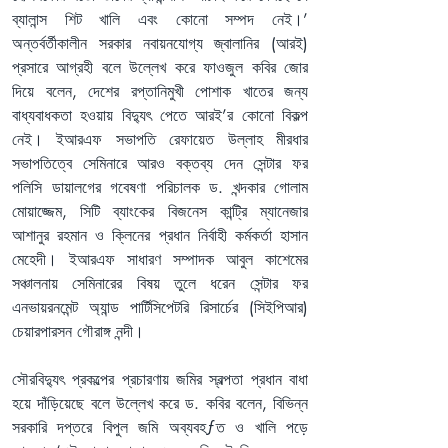
ব্যালান্স শিট খালি এবং কোনো সম্পদ নেই।’ 
অন্তর্বর্তীকালীন সরকার নবায়নযোগ্য জ্বালানির (আরই) 
প্রসারে আগ্রহী বলে উল্লেখ করে ফাওজুল কবির জোর 
দিয়ে বলেন, দেশের রপ্তানিমুখী পোশাক খাতের জন্য 
বাধ্যবাধকতা হওয়ায় বিদ্যুৎ পেতে আরই’র কোনো বিকল্প 
নেই। ইআরএফ সভাপতি রেফায়েত উল্লাহ মীরধার 
সভাপতিত্বে সেমিনারে আরও বক্তব্য দেন সেন্টার ফর 
পলিসি ডায়ালগের গবেষণা পরিচালক ড. খন্দকার গোলাম 
মোয়াজ্জেম, সিটি ব্যাংকের বিজনেস কান্ট্রি ম্যানেজার 
আশানুর রহমান ও ক্লিনের প্রধান নির্বাহী কর্মকর্তা হাসান 
মেহেদী। ইআরএফ সাধারণ সম্পাদক আবুল কাশেমের 
সঞ্চালনায় সেমিনারের বিষয় তুলে ধরেন সেন্টার ফর 
এনভায়রনমেন্ট অ্যান্ড পার্টিসিপেটরি রিসার্চের (সিইপিআর) 
চেয়ারপারসন গৌরাঙ্গ নন্দী।
সৌরবিদ্যুৎ প্রকল্পের প্রচারণায় জমির স্বল্পতা প্রধান বাধা 
হয়ে দাঁড়িয়েছে বলে উল্লেখ করে ড. কবির বলেন, বিভিন্ন 
সরকারি দপ্তরে বিপুল জমি অব্যবহƒত ও খালি পড়ে 