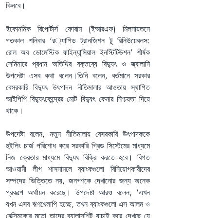
কিনবে।
ইকোনমিক রিপোর্টার্স ফোরাম (ইআরএফ) মিলনায়তনে 
গতকাল শনিবার ‘র‌্যাপিড ট্রানজিশন টু রিনিউয়েবলস: 
রোল অব ডোমেস্টিক ফাইন্যান্সিয়াল ইনস্টিটিউশন’ শীর্ষক 
সেমিনারে প্রধান অতিথির বক্তব্যে বিদ্যুৎ ও জ্বালানি 
উপদেষ্টা এসব কথা বলেন।তিনি বলেন, বর্তমানে সরকার 
বেসরকারি বিদ্যুৎ উৎপাদন নীতিমালার আওতায় স্থাপিত 
আইপিপি বিদ্যুৎকেন্দ্রের মোট বিদ্যুৎ কেনার নিশ্চয়তা দিয়ে 
থাকে।
উপদেষ্টা বলেন, নতুন নীতিমালায় বেসরকারি উৎপাদককে 
হুইলিং চার্জ পরিশোধ করে সরকারি গ্রিড সিস্টেমের মাধ্যমে 
নিজ ক্রেতার মাধ্যমে বিদ্যুৎ বিক্রি করতে হবে। বিগত 
আওয়ামী লীগ শাসনামলে ব্যাংকগুলো বিনিয়োগকারীদের 
সম্পদের ভিত্তিতে নয়, জনগণকে দেখানোর জন্য অনেক 
প্রকল্পে অর্থায়ন করেছে। উপদেষ্টা আরও বলেন, ‘এখন 
যখন এসব ঋণখেলাপি হচ্ছে, তখন ব্যাংকগুলো এস আলম ও 
বেক্সিমকোর মতো তাদের ব্যালান্সশিট যাচাই করে দেখছে যে 