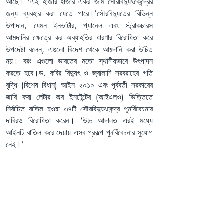
আছে। ‘এই হাজার হাজার একর জমি সৌরবিদ্যুৎকেন্দ্রের 
জন্য ব্যবহার করা যেতে পারে।’সৌরবিদ্যুতের বিভিন্ন 
উপাদান, যেমন ইনভার্টার, প্যানেল এবং স্ট্রাকচারস 
আমদানির ক্ষেত্রে কর অব্যাহতির ধারণার বিরোধিতা করে 
উপদেষ্টা বলেন, এগুলো বিদেশ থেকে আমদানি করা উচিত 
নয়। বরং এগুলো ভারতের মতো স্থানীয়ভাবে উৎপাদন 
করতে হবে।ড. কবির বিদ্যুৎ ও জ্বালানি সরবরাহের গতি 
বৃদ্ধি (বিশেষ বিধান) আইন ২০১০ এবং পূর্ববর্তী সরকারের 
জারি করা লেটার অব ইনটেন্টের (আইএলও) ভিত্তিতে 
নির্বাচিত বাতিল হওয়া ৩৭টি সৌরবিদ্যুৎকেন্দ্র পুনর্বিবেচনার 
দাবিরও বিরোধিতা করেন। ‘উচ্চ আদালত এরই মধ্যে 
আইনটি বাতিল করে দেয়ায় এসব প্রকল্প পুনর্বিবেচনার সুযোগ 
নেই।’
ব্যবসায়ীদের ব্যবসায়িক প্রতিযোগিতার ভিত্তিতে বিদ্যুৎ ও 
জ্বালানিসহ বিভিন্ন খাতে বিনিয়োগের আহ্বান জানান 
ফাওজুল কবির। তিনি বলেন, ‘সরকার প্রতিযোগিতার 
মাধ্যমে সব ব্যবসায়ীর কাজ পাওয়ার জন্য সব ব্যবসা 
উš§ুক্ত করে দিয়েছে। এখন আনুকূল্য ও সুপারিশের 