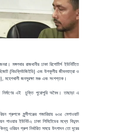
নরা। মঙ্গলবার রাজধানীর ঢাকা রিপোর্টার্স ইউনিটিতে 
োট (বিডব্লিউজিইডি) এবং উপকূলীয় জীবনযাত্রা ও 
, মহেশখালী জনসুরক্ষা মঞ্চ এবং সংশপ্তক।
 নির্মাণের এই  চুক্তি পুরোপুরি অবৈধ। তাছাড়া এ 
ন গ্রুপকে মুন্সীগঞ্জের গজারিয়ায় ৬৩৫ মেগাওয়াট 
িয়ন পাওয়ার ইউনিট-২ ঢাকা লিমিটেডের মধ্যে বিদ্যুৎ 
িন্তু ওরিয়ন গ্রুপ নির্ধারিত সময়ে উৎপাদন তো দূরের 