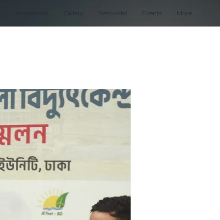
e
Newsroom
Gallery
Networks
Events
More