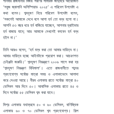
শনিবার রাজধানীর বিজয় সরণির সামরিক জাদুঘরে আয়োজিত 
‘সবুজ জ্বালানি অলিম্পিয়াড ২০২৫’ এ পরিবেশ উপদেষ্টা এ 
কথা বলেন। শব্দদূষণ নিয়ে পরিবেশ উপদেষ্টা বলেন, 
‘সকলেই আমাকে দেখে বলে আপা হর্ন তো বন্ধ হলো না। 
আপনি ৫৩ বছর ধরে হর্ন বাজিয়ে যাচ্ছেন, আপনার ড্রাইভার 
হর্ন বাজায় যাবে; আর আমাকে দেখলেই বলবেন হর্ন বন্ধ 
হইল না।’
তিনি আরও বলেন, ‘হর্ন বন্ধ করা তো আমার দায়িত্ব না। 
আমার দায়িত্ব হচ্ছে আইনটাকে প্রয়োগ করা। আচরণগত 
চেইঞ্জটা জরুরি।’ শব্দদূষণ নিয়ন্ত্রণে ২০০৬ সালে করা হয় 
‘শব্দদূষণ নিয়ন্ত্রণ বিধিমালা’। এতে রাজধানীতে শব্দের 
গ্রহণযোগ্য সর্বোচ্চ মাত্রা সময় ও এলাকাভেদে আলাদা 
করে দেওয়া আছে। নীরব এলাকায় রাতে সর্বোচ্চ মাত্রা ৪০ 
ডেসিবল আর দিনে ৫০। আবাসিক এলাকায় রাতে ৪৫ ও 
দিনে সর্বোচ্চ ৫৫ ডেসিবল শব্দ করা যাবে।
মিশ্র এলাকায় যথাক্রমে ৫০ ও ৬০ ডেসিবল, বাণিজ্যিক 
এলাকায় ৬০ ও ৭০ ডেসিবল শব্দ গ্রহণযোগ্য। শিল্প 