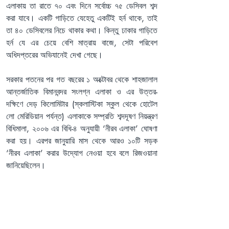
এলাকায় তা রাতে ৭০ এবং দিনে সর্বোচ্চ ৭৫ ডেসিবল শব্দ 
করা যাবে। একটি গাড়িতে যেহেতু একটিই হর্ন থাকে, তাই 
তা ৪০ ডেসিবলের নিচে থাকার কথা। কিন্তু ঢাকার গাড়িতে 
হর্ন যে এর চেয়ে বেশি মাত্রায় বাজে, সেটা পরিবেশ 
অধিদপ্তরের অভিযানেই দেখা গেছে।
সরকার পতনের পর গত বছরের ১ অক্টোবর থেকে শাহজালাল 
আন্তর্জাতিক বিমানবন্দর সংলগ্ন এলাকা ও এর উত্তর-
দক্ষিণে দেড় কিলোমিটার (স্কলাস্টিকা স্কুল থেকে হোটেল 
লো মেরিডিয়ান পর্যন্ত) এলাকাকে সম্প্রতি শব্দদূষণ নিয়ন্ত্রণ 
বিধিমালা, ২০০৬ এর বিধি-৪ অনুযায়ী ‘নীরব এলাকা’ ঘোষণা 
করা হয়। এরপর জানুয়ারি মাস থেকে আরও ১০টি সড়ক 
‘নীরব এলাকা’ করার উদ্যোগ নেওয়া হবে বলে রিজওয়ানা 
জানিয়েছিলেন।
পরিবেশ উপদেষ্টা বলেন, ‘ভবিষ্যৎ প্রজন্মের জন্য ভয়ঙ্কর 
পৃথিবী রেখে যাওয়া হচ্ছে; যেখানে নজিরবিহীন বন্যা এবং 
ঘূর্ণিঝড়ের পৌনঃপুনিকতা মারাত্মকভাবে বেড়ে যাবে।’